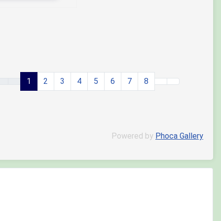
1
2
3
4
5
6
7
8
Powered by
Phoca Gallery